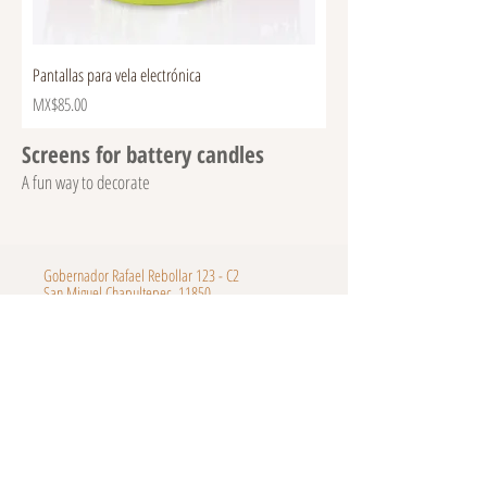
Pantallas para vela electrónica
Price
MX$85.00
Screens for battery candles
A fun way to decorate
Gobernador Rafael Rebollar 123 - C2
San Miguel Chapultepec, 11850
CDMX, México
ventas.muegano@gmail.com
55 9198 4329