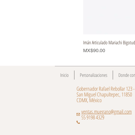
Imán Articulado Mariachi Bigotu
Price
MX$90.00
Inicio
Personalizaciones
Donde co
Gobernador Rafael Rebollar 123 -
San Miguel Chapultepec, 11850
CDMX, México
ventas.muegano@gmail.com
55 9198 4329