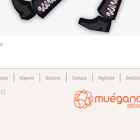
Quick View
do
mprar
Mayoreo
Nosotros
Contacto
Regístrate
Devoluc
 C2