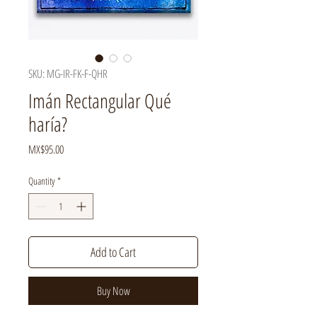
SKU: MG-IR-FK-F-QHR
Imán Rectangular Qué
haría?
Price
MX$95.00
Quantity
*
Add to Cart
Buy Now