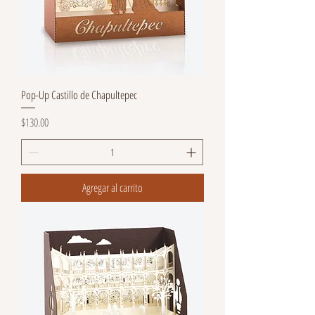
Pop-Up Castillo de Chapultepec
Precio
$130.00
Agregar al carrito