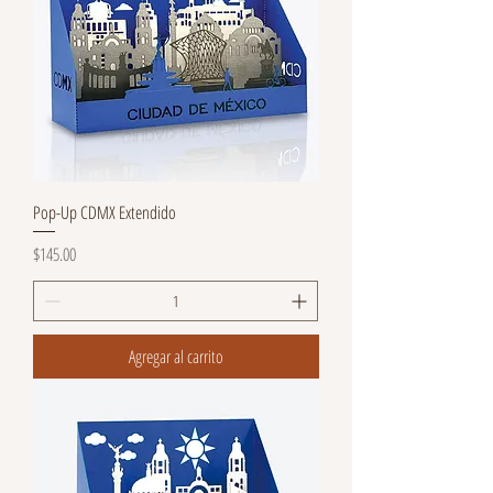
Pop-Up CDMX Extendido
Precio
$145.00
Agregar al carrito