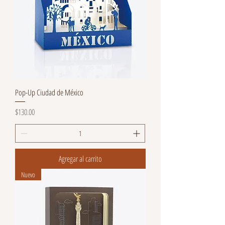
Pop-Up Ciudad de México
Precio
$130.00
Agregar al carrito
Nuevo