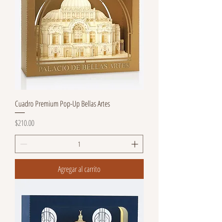
Cuadro Premium Pop-Up Bellas Artes
Precio
$210.00
Agregar al carrito