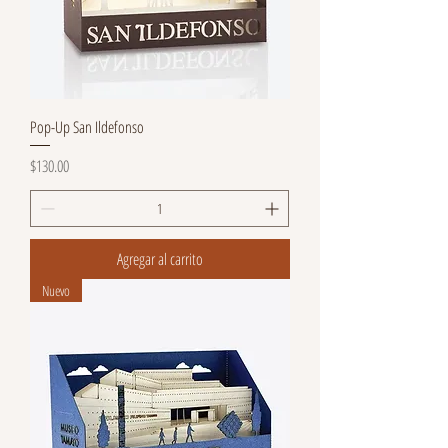
Pop-Up San Ildefonso
Precio
$130.00
Agregar al carrito
Nuevo