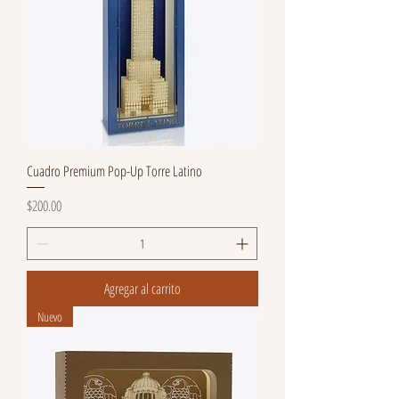
Cuadro Premium Pop-Up Torre Latino
Precio
$200.00
Agregar al carrito
Nuevo