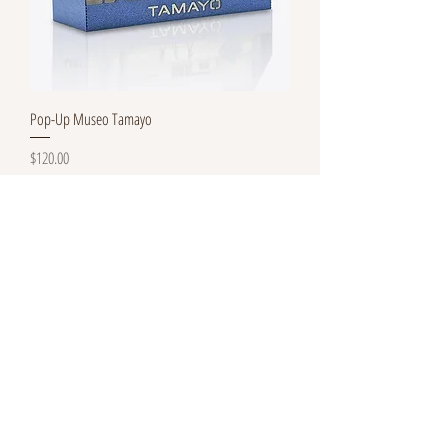
Pop-Up Museo Tamayo
Precio
$120.00
Agregar al carrito
Nuevo