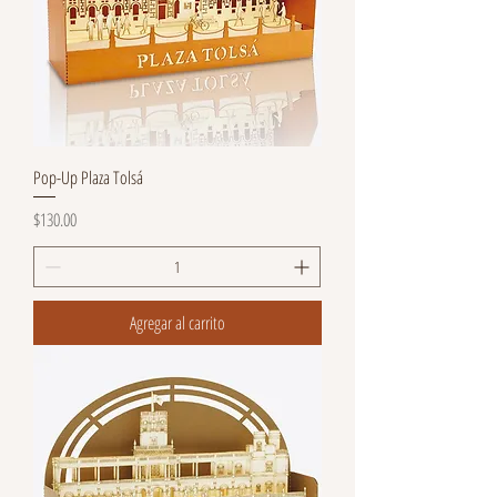
Pop-Up Plaza Tolsá
Precio
$130.00
Agregar al carrito