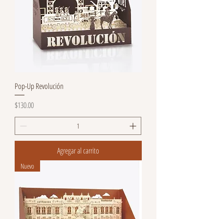
Pop-Up Revolución
Precio
$130.00
Agregar al carrito
Nuevo