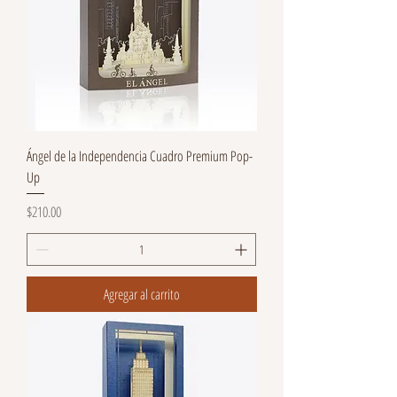
Ángel de la Independencia Cuadro Premium Pop-
Up
Precio
$210.00
Agregar al carrito