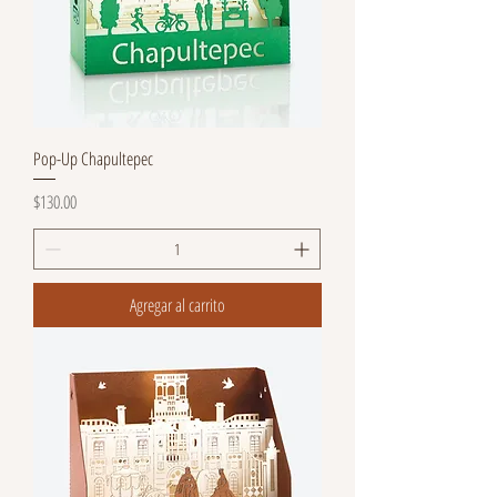
Pop-Up Chapultepec
Precio
$130.00
Agregar al carrito