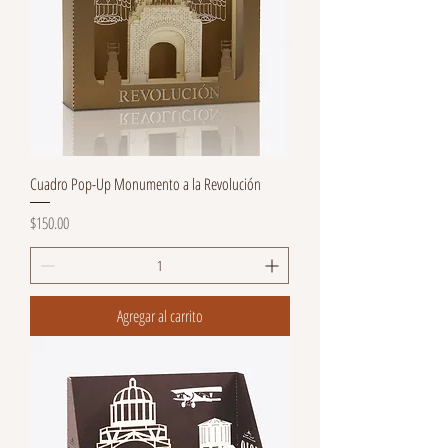
Cuadro Pop-Up Monumento a la Revolución
Precio
$150.00
Agregar al carrito