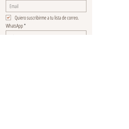
Quiero suscribirme a tu lista de correo.
WhatsApp
Enviar
Gobernador Rafael Rebollar 123 - C2
San Miguel Chapultepec, 11850
CDMX, México
ventas.muegano@gmail.com
55 9198 4329