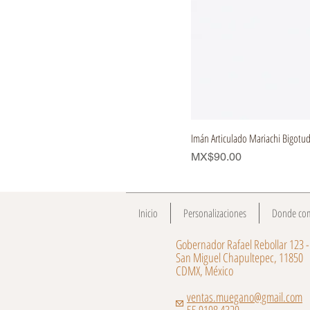
Imán Articulado Mariachi Bigotu
Price
MX$90.00
Inicio
Personalizaciones
Donde co
Gobernador Rafael Rebollar 123 -
San Miguel Chapultepec, 11850
CDMX, México
ventas.muegano@gmail.com