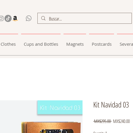
Clothes
Cups and Bottles
Magnets
Postcards
Severa
Kit Navidad 03
Regular
Sa
 MX$295.00 
MX$240.00
Price
Pr