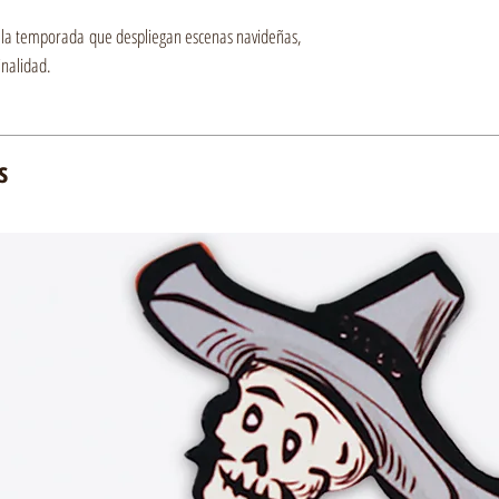
interiores. Decoración con cor
 la temporada que despliegan escenas navideñas,
Medidas:
inalidad.
Abierto: Largo–9.5cm A
Cerrado: 9.5cm x 8cm
Empacado: 11cm x 11cm
· 1 Cuadro Pop Up Acor
Cuadro con fuelle en cartulina
s
interiores. Decoración con cor
Medidas:
Abierto: Largo–9.5cm A
Cerrado: 9.5cm x 8cm
Empacado: 11cm x 11cm