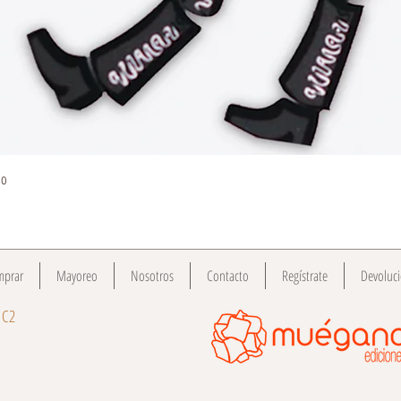
Quick View
do
mprar
Mayoreo
Nosotros
Contacto
Regístrate
Devoluc
 C2