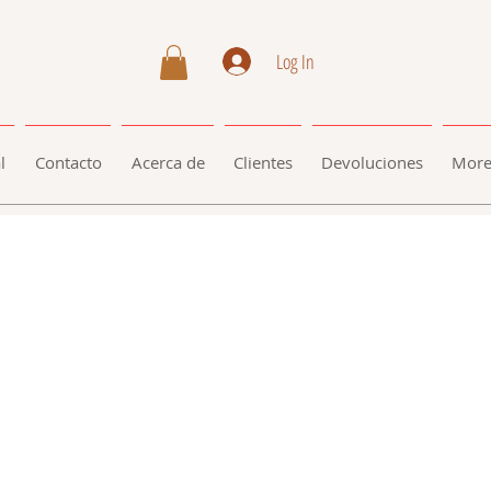
Log In
l
Contacto
Acerca de
Clientes
Devoluciones
Mor
le
ice