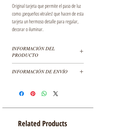
Original tarjeta que permite el paso de luz
como ¡pequeños vitrales! que hacen de esta
tarjeta un hermoso detalle para regalar,
decorar o iluminar.
INFORMACIÓN DEL
PRODUCTO
Tarjeta doble en cartulina recortada y papel
INFORMACIÓN DE ENVÍO
traslúcido de colores.
Empacada en sobre transparente con respaldo de
El costo del producto no incluye envío, enviamos a
cartón y copete.
todo México.
Medida: 7cm x 12 cm
Para envíos al extranjero por favor comunícate con
Empacada: 8cm x 14 cm
nosotros.
Related Products