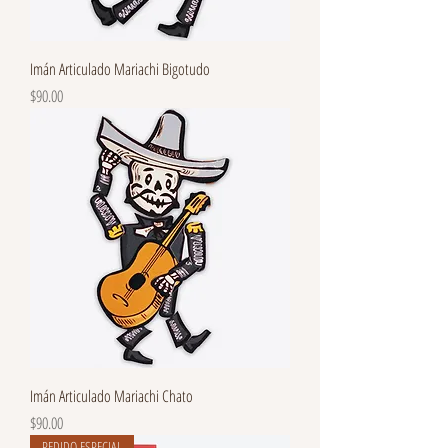
Imán Articulado Mariachi Bigotudo
Precio
$90.00
Imán Articulado Mariachi Chato
Precio
$90.00
PEDIDO ESPECIAL