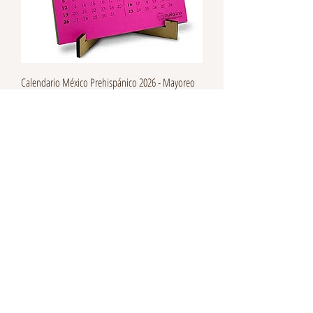
Calendario México Prehispánico 2026 - Mayoreo
Precio
$120.00
Venta Mayoreo
Calendario Casa Frida 2026 - Mayoreo