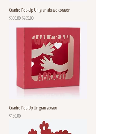
Cuadro Pop-Up Un gran abrazo corazón
Precio
Precio de oferta
$300.00
$265.00
Cuadro Pop Up Un gran abrazo
Precio
$130.00