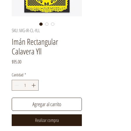
SKU: MG-IR-CL-YLL
Imán Rectangular
Calavera Yll
Precio
$95.00
Cantidad
*
Agregar al carrito
Realizar compra