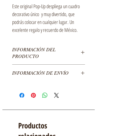
Este original Pop-Up despliega un cuadro
decorativo único y muy divertido, que
podrás colocar en cualquier lugar. Un
excelente regalo y recuerdo de México.
INFORMACIÓN DEL
PRODUCTO
Cuadro Pop-Up abatible con 2 planos
INFORMACIÓN DE ENVÍO
interiores hecho en cartulina de diferentes colores.
Empacado en sobre transparente con respaldo de
El costo del producto no incluye envío, enviamos a
cartón y copete.
todo México.
Medidas:
Para envíos al extranjero por favor comunícate con
Abierto: Largo–10cm Ancho-3cm Altura–8cm
nosotros.
Cerrado: 13cm x 8cm
Empacado: 8.5cm x 11cm
Productos
relacionados