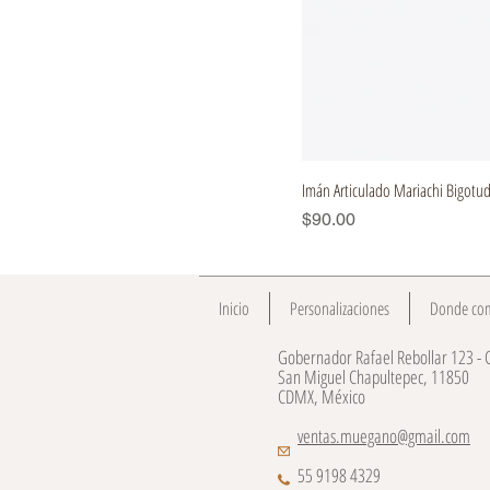
Imán Articulado Mariachi Bigotu
Precio
$90.00
Inicio
Personalizaciones
Donde co
Gobernador Rafael Rebollar 123 - 
San Miguel Chapultepec, 11850
CDMX, México
ventas.muegano@gmail.com
55 9198 4329