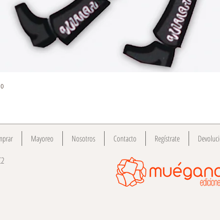
Vista rápida
do
mprar
Mayoreo
Nosotros
Contacto
Regístrate
Devoluc
C2