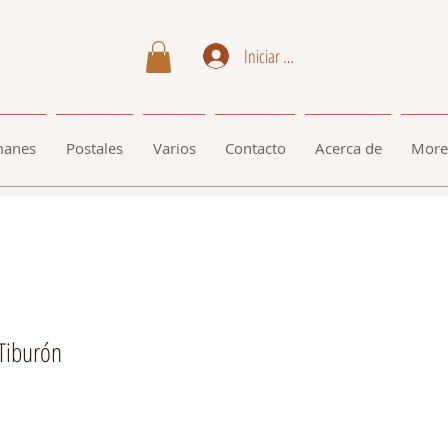
Iniciar sesión
manes
Postales
Varios
Contacto
Acerca de
More
Tiburón