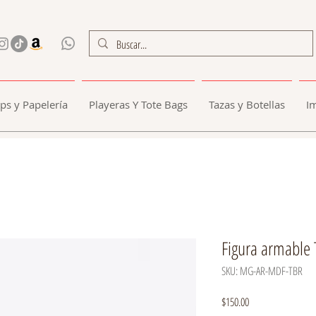
ps y Papelería
Playeras Y Tote Bags
Tazas y Botellas
I
Figura armable 
SKU: MG-AR-MDF-TBR
Precio
$150.00