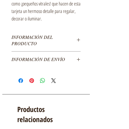
como ¡pequeños vitrales! que hacen de esta
tarjeta un hermoso detalle para regalar,
decorar o iluminar.
INFORMACIÓN DEL
PRODUCTO
Tarjeta doble en cartulina recortada y papel
INFORMACIÓN DE ENVÍO
traslúcido de colores.
Empacada en sobre transparente con respaldo de
El costo del producto no incluye envío, enviamos a
cartón y copete.
todo México.
Medida: 7cm x 7cm
Para envíos al extranjero por favor comunícate con
Empacada: 8cm x 9cm
nosotros.
Productos
relacionados