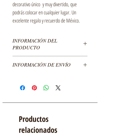
decorativo único y muy divertido, que
podrás colocar en cualquier lugar. Un
excelente regalo y recuerdo de México.
INFORMACIÓN DEL
PRODUCTO
Cuadro Pop-Up abatible hecho en cartulina de
INFORMACIÓN DE ENVÍO
diferentes colores.
Empacado en sobre transparente con respaldo de
El costo del producto no incluye envío, enviamos a
cartón y copete.
todo México.
Medidas:
Para envíos al extranjero por favor comunícate con
Abierto: Largo–8cm Ancho-3cm Altura–8cm
nosotros.
Cerrado: 11cm x 8cm
Empacado: 11cm x 11cm
Productos
relacionados