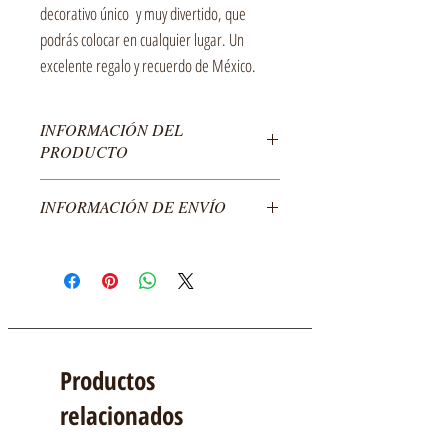
decorativo único y muy divertido, que
podrás colocar en cualquier lugar. Un
excelente regalo y recuerdo de México.
INFORMACIÓN DEL
PRODUCTO
Cuadro Pop-Up abatible hecho en cartulina de
INFORMACIÓN DE ENVÍO
diferentes colores.
Empacado en sobre transparente con respaldo de
El costo del producto no incluye envío, enviamos a
cartón y copete.
todo México.
Medidas:
Para envíos al extranjero por favor comunícate con
Abierto: Largo–8cm Ancho-3cm Altura–8cm
nosotros.
Cerrado: 11cm x 8cm
Empacado: 11cm x 11cm
Productos
relacionados